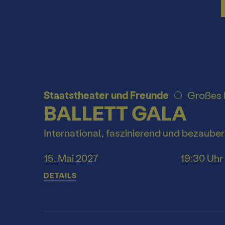
Videos
Spezial & 
Format
Podcast
Jahrespres
Theaterzei
Staatstheater und Freunde
Großes
Spielstätte
Spielzeithe
BALLETT GALA
International, faszinierend und bezaube
15. Mai 2027
19:30 Uhr
DETAILS