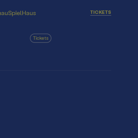
chauSpielHaus
TICKETS
Tickets