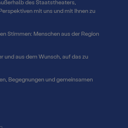
außerhalb des Staatstheaters,
Perspektiven mit uns und mit Ihnen zu
chen
euen Stimmen: Menschen aus der Region
ges
ier und aus dem Wunsch, auf das zu
um und
en
rächen, Begegnungen und gemeinsamen
hulen und