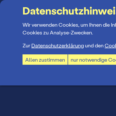
Suchbegriff
Datenschutzhinwei
Wir verwenden Cookies, um Ihnen die In
Cookies zu Analyse-Zwecken.
Zur
Datenschutzerklärung
und den
Cook
Spielplan
Ticketkauf
Ensemble
STAA
Allen zustimmen
nur notwendige Co
Spielzeiter
Ticketpreis
Mitarbeiter
Premieren 
Ermäßigun
Spielstätte
Repertoire
TheaterCar
Jobs und P
Konzerte 2
BTU-STUDI
Ausschrei