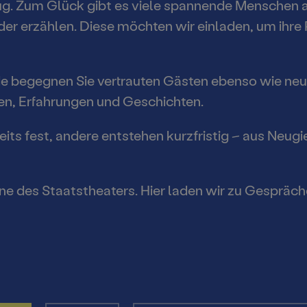
ug. Zum Glück gibt es viele spannende Menschen 
er erzählen. Diese möchten wir einladen, um ihre 
Mitma
 Stadt
d Anfahrt
ter und
7
rgische
nde begegnen Sie vertrauten Gästen ebenso wie n
ung
Für jun
een, Erfahrungen und Geschichten.
ts fest, andere entstehen kurzfristig – aus Neug
aatstheater
nen &
Publik
en
ter unterwegs
Famili
ntine des Staatstheaters. Hier laden wir zu Gesp
ein Cottbus
Für Sc
PFEHLUNGEN
ngen
EN UND KITAS
Kita