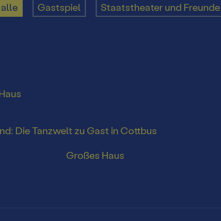
alle
Gastspiel
Staatstheater und Freunde
Besonderes
Presse
sekonferenz
tung
Mediat
 Haus
n
ft
rnd: Die Tanzwelt zu Gast in Cottbus
Großes Haus