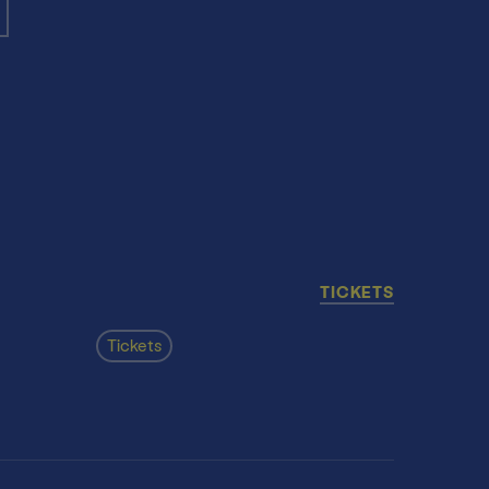
hek
TICKETS
Tickets