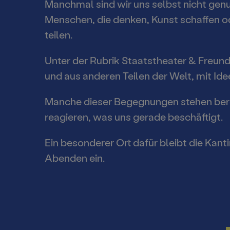
Manchmal sind wir uns selbst nicht gen
Menschen, die denken, Kunst schaffen od
Spielstätte
Webshop
Kontakt un
teilen.
Staatsthea
Abos 26/2
Brandenbu
Unter der Rubrik Staatstheater & Freu
Freunde
Kulturstift
und aus anderen Teilen der Welt, mit Id
Manche dieser Begegnungen stehen berei
Offenes St
Kooperatio
reagieren, was uns gerade beschäftigt.
Förderung
Staatsthea
Ein besonderer Ort dafür bleibt die Ka
Theaterver
Abenden ein.
News
ALTERSEM
Inszenieru
FÜR SCHUL
Newsletter
Konzert