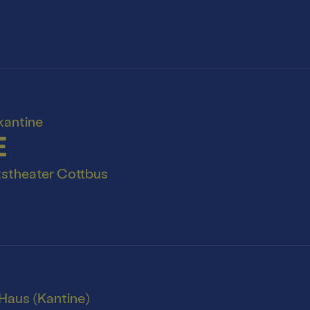
kantine
E
tstheater Cottbus
Haus (Kantine)