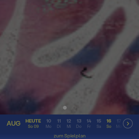
HEUTE
10
11
12
13
14
15
16
17
18
AUG
AUG
So 09
Mo
Di
Mi
Do
Fr
Sa
So
Mo
Di
zum Spielplan