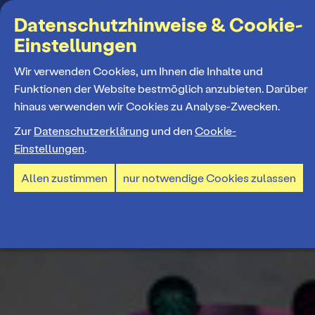
Suchbegriff
Datenschutzhinweise & Cookie-
Einstellungen
MENÜ
Wir verwenden Cookies, um Ihnen die Inhalte und
Funktionen der Website bestmöglich anzubieten. Darüber
hinaus verwenden wir Cookies zu Analyse-Zwecken.
Programm
Zur
Datenschutzerklärung
und den
Cookie-
Einstellungen
.
Spielplan
Tickets und Abos
Allen zustimmen
nur notwendige Cookies zulassen
Spielzeiteröffnung
Ticketkauf
Staatstheater
Premieren 26/27
Ticketpreise & Saalplan
Repertoire
Ensemble
Mitmachen
Ermäßigungen
Konzerte 26/27
Mitarbeiter*innen
TheaterCard