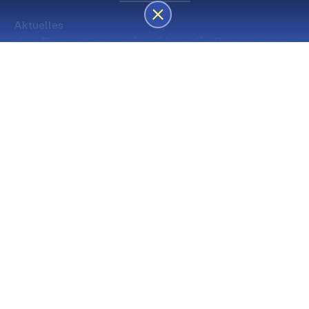
Aktuelles
des Besucherservice über die Sommerpause
Die nächsten Premieren
Spielstätte Stadt
Premiere
Spielstätte Stadt
03. September 2026