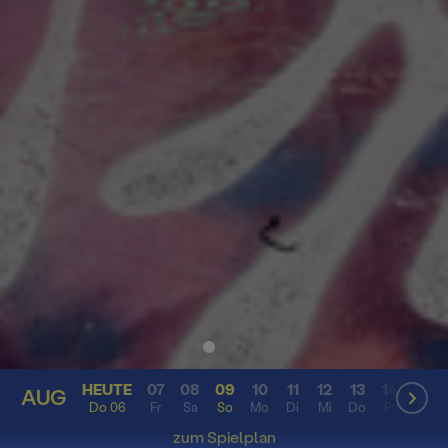
HEUTE
07
08
09
10
11
12
13
14
15
AUG
AUG
Do 06
Fr
Sa
So
Mo
Di
Mi
Do
Fr
Sa
zum Spielplan