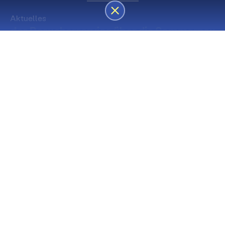
Aktuelles
des Besucherservice über die Sommerpause
Die nächsten Premieren
Spielstätte Stadt
Premiere
Spielstätte Stadt
03. September 2026