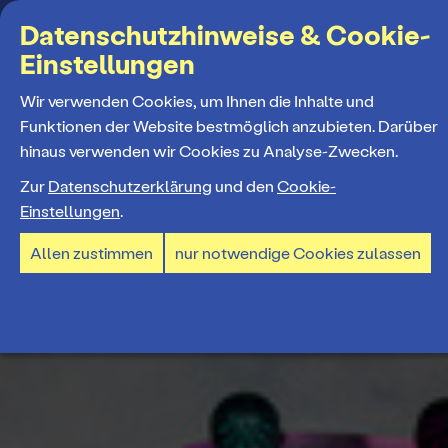
Suchbegriff
Datenschutzhinweise & Cookie-
Einstellungen
MENÜ
Wir verwenden Cookies, um Ihnen die Inhalte und
Funktionen der Website bestmöglich anzubieten. Darüber
hinaus verwenden wir Cookies zu Analyse-Zwecken.
Programm
Zur
Datenschutzerklärung
und den
Cookie-
Einstellungen
.
Spielplan
Tickets und Abos
Allen zustimmen
nur notwendige Cookies zulassen
Spielzeiteröffnung
Ticketkauf
Staatstheater
Premieren 26/27
Ticketpreise & Saalplan
Repertoire
Ensemble
Mitmachen
Ermäßigungen
Konzerte 26/27
Mitarbeiter*innen
TheaterCard