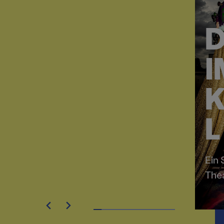
D
I
K
L
Ein
The