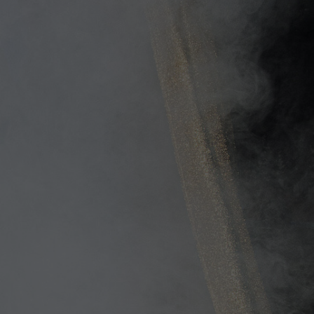
chen
ges
um und
en
hulen und