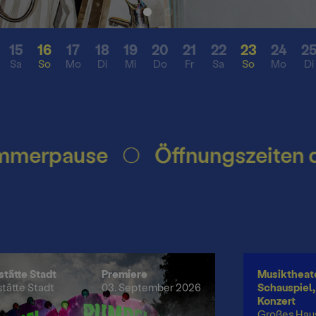
Besonderes
Presse
15
16
17
18
19
20
21
22
23
24
2
Sa
So
Mo
Di
Mi
Do
Fr
Sa
So
Mo
Di
sekonferenz
tung
Mediat
n
ft
rpause
Öffnungszeiten des B
stätte Stadt
Premiere
Musiktheate
stätte Stadt
03. September 2026
Schauspiel, 
Konzert
Großes Hau