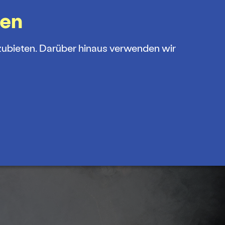
gen
zubieten. Darüber hinaus verwenden wir
OP
FÖRDERVEREIN
MENÜ
amm
s und Abos
theater