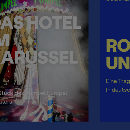
AS HOTEL
M
R
ARUSSEL
UN
Eine Trag
In deuts
 Stück des Rumpel Pumpel
aters