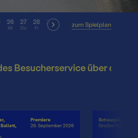
5
26
27
28
29
30
31
01
SEP
zum Spielplan
Mi
Do
Fr
Sa
So
Mo
Di
hek
esucherservice über die Somme
r,
Premiere
Schauspiel
Ballett,
26. September 2026
Großes Haus
s