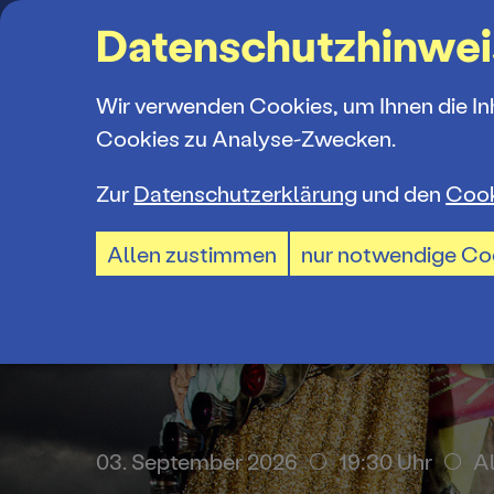
Suchbegriff
Datenschutzhinwei
Wir verwenden Cookies, um Ihnen die In
Cookies zu Analyse-Zwecken.
Zur
Datenschutzerklärung
und den
Cook
Spielplan
Ticketkauf
Ensemble
Allen zustimmen
nur notwendige Co
Spielzeiter
Ticketpreis
Mitarbeiter
Premieren 
Ermäßigun
Spielstätte
Repertoire
TheaterCar
Jobs und P
. September 2026
14:30 Uhr
Branit
03. September 2026
19:30 Uhr
A
Konzerte 2
BTU-STUDI
Ausschrei