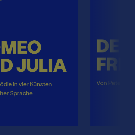
DER
OMEO
FRI
D JULIA
Von Peter Ha
ödie in vier Künsten
cher Sprache