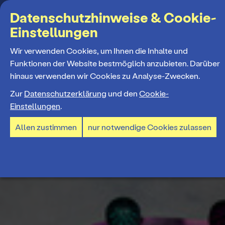
Suchbegriff
Datenschutzhinweise & Cookie-
Einstellungen
MENÜ
Wir verwenden Cookies, um Ihnen die Inhalte und
Funktionen der Website bestmöglich anzubieten. Darüber
hinaus verwenden wir Cookies zu Analyse-Zwecken.
Programm
Zur
Datenschutzerklärung
und den
Cookie-
Einstellungen
.
Spielplan
Tickets und Abos
Allen zustimmen
nur notwendige Cookies zulassen
Spielzeiteröffnung
Ticketkauf
Staatstheater
Premieren 26/27
Ticketpreise & Saalplan
Repertoire
Ensemble
Mitmachen
Ermäßigungen
Konzerte 26/27
Mitarbeiter*innen
TheaterCard