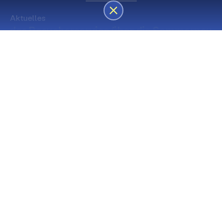
Aktuelles
des Besucherservice über die Sommerpause
Die nächsten Premieren
Spielstätte Stadt
Premiere
Spielstätte Stadt
03. September 2026