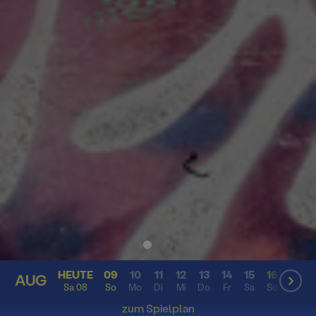
HEUTE
09
10
11
12
13
14
15
16
17
AUG
AUG
Sa 08
So
Mo
Di
Mi
Do
Fr
Sa
So
Mo
zum Spielplan