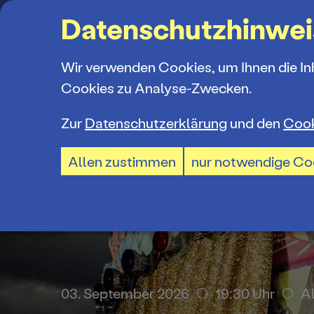
Suchbegriff
Datenschutzhinwei
Wir verwenden Cookies, um Ihnen die In
Cookies zu Analyse-Zwecken.
Zur
Datenschutzerklärung
und den
Cook
Spielplan
Ticketkauf
Ensemble
Allen zustimmen
nur notwendige Co
Spielzeiter
Ticketpreis
Mitarbeiter
Premieren 
Ermäßigun
Spielstätte
Repertoire
TheaterCar
Jobs und P
. September 2026
14:30 Uhr
Branit
03. September 2026
19:30 Uhr
A
Konzerte 2
BTU-STUDI
Ausschrei