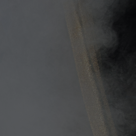
chen
ges
um und
en
hulen und