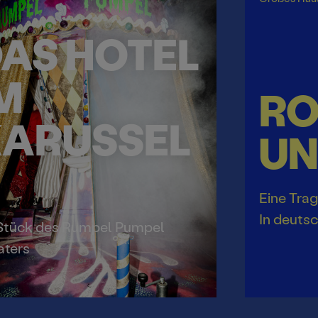
AS HOTEL
M
R
ARUSSEL
UN
Eine Trag
In deuts
 Stück des Rumpel Pumpel
aters