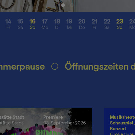
Besonderes
Presse
14
15
16
17
18
19
20
21
22
23
2
Fr
Sa
So
Mo
Di
Mi
Do
Fr
Sa
So
M
sekonferenz
tung
Mediat
n
ft
pause
Öffnungszeiten des B
stätte Stadt
Premiere
Musiktheate
stätte Stadt
03. September 2026
Schauspiel, 
Konzert
Großes Hau