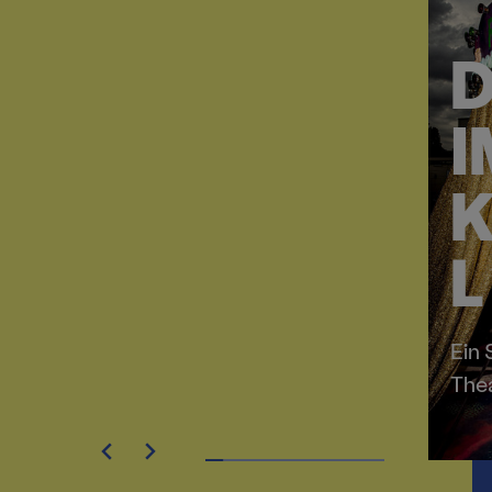
D
I
K
L
Ein
The