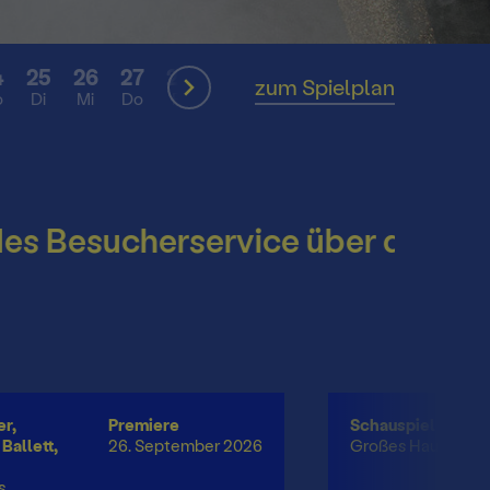
4
25
26
27
28
29
30
31
SEP
zum Spielplan
o
Di
Mi
Do
Fr
Sa
So
Mo
hek
esucherservice über die Somme
r,
Premiere
Schauspiel
Ballett,
26. September 2026
Großes Haus
s