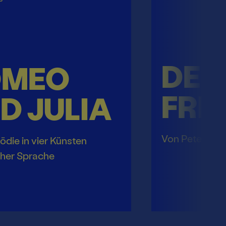
DER
OMEO
FRI
D JULIA
Von Peter Ha
ödie in vier Künsten
cher Sprache