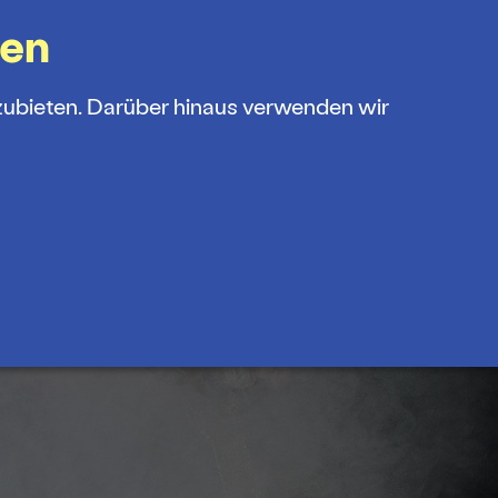
gen
zubieten. Darüber hinaus verwenden wir
OP
FÖRDERVEREIN
MENÜ
amm
s und Abos
theater