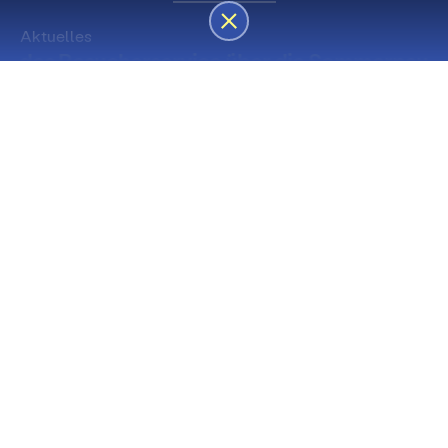
Aktuelles
des Besucherservice über die Sommerpause
Die nächsten Premieren
Spielstätte Stadt
Premiere
Spielstätte Stadt
03. September 2026