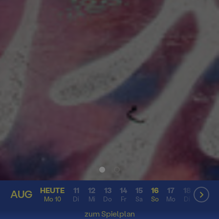
HEUTE
11
12
13
14
15
16
17
18
19
2
AUG
AUG
Mo 10
Di
Mi
Do
Fr
Sa
So
Mo
Di
Mi
D
zum Spielplan