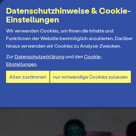
Suchbegriff
Datenschutzhinweise & Cookie-
Einstellungen
MENÜ
Wir verwenden Cookies, um Ihnen die Inhalte und
Funktionen der Website bestmöglich anzubieten. Darüber
hinaus verwenden wir Cookies zu Analyse-Zwecken.
Programm
Zur
Datenschutzerklärung
und den
Cookie-
Einstellungen
.
Spielplan
Tickets und Abos
Allen zustimmen
nur notwendige Cookies zulassen
Spielzeiteröffnung
Ticketkauf
Staatstheater
Premieren 26/27
Ticketpreise & Saalplan
Repertoire
Ensemble
Mitmachen
Ermäßigungen
Konzerte 26/27
Mitarbeiter*innen
TheaterCard