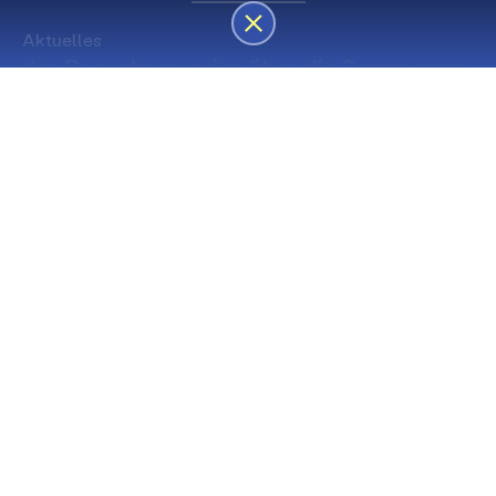
Aktuelles
des Besucherservice über die Sommerpause
Die nächsten Premieren
Spielstätte Stadt
Premiere
Spielstätte Stadt
03. September 2026