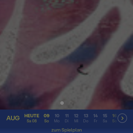
HEUTE
09
10
11
12
13
14
15
16
17
AUG
AUG
Sa 08
So
Mo
Di
Mi
Do
Fr
Sa
So
Mo
zum Spielplan