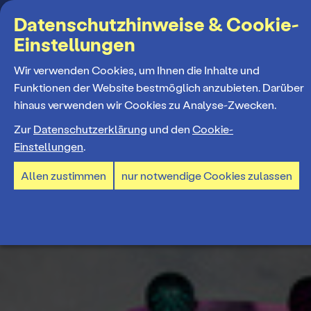
Suchbegriff
Datenschutzhinweise & Cookie-
Einstellungen
MENÜ
Wir verwenden Cookies, um Ihnen die Inhalte und
Funktionen der Website bestmöglich anzubieten. Darüber
hinaus verwenden wir Cookies zu Analyse-Zwecken.
Programm
Zur
Datenschutzerklärung
und den
Cookie-
Einstellungen
.
Spielplan
Tickets und Abos
Allen zustimmen
nur notwendige Cookies zulassen
Spielzeiteröffnung
Ticketkauf
Staatstheater
Premieren 26/27
Ticketpreise & Saalplan
Repertoire
Ensemble
Mitmachen
Ermäßigungen
Konzerte 26/27
Mitarbeiter*innen
TheaterCard