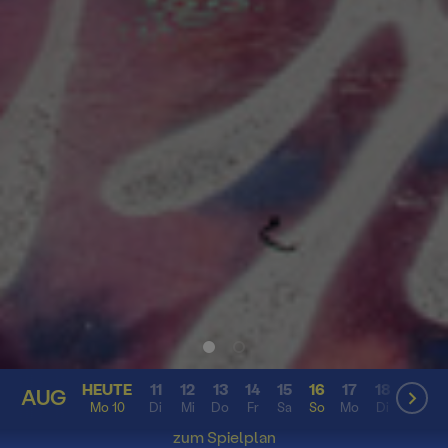
HEUTE
11
12
13
14
15
16
17
18
19
2
AUG
AUG
Mo 10
Di
Mi
Do
Fr
Sa
So
Mo
Di
Mi
D
zum Spielplan