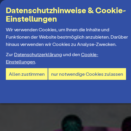
Suchbegriff
Datenschutzhinweise & Cookie-
Einstellungen
MENÜ
Wir verwenden Cookies, um Ihnen die Inhalte und
Funktionen der Website bestmöglich anzubieten. Darüber
hinaus verwenden wir Cookies zu Analyse-Zwecken.
Programm
Zur
Datenschutzerklärung
und den
Cookie-
Einstellungen
.
Spielplan
Tickets und Abos
Allen zustimmen
nur notwendige Cookies zulassen
Spielzeiteröffnung
Ticketkauf
Staatstheater
Premieren 26/27
Ticketpreise & Saalplan
Repertoire
Ensemble
Mitmachen
Ermäßigungen
Konzerte 26/27
Mitarbeiter*innen
TheaterCard