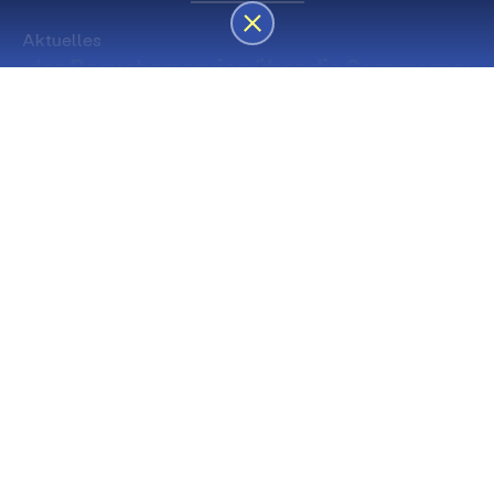
Aktuelles
des Besucherservice über die Sommerpause
Die nächsten Premieren
Spielstätte Stadt
Premiere
Spielstätte Stadt
03. September 2026