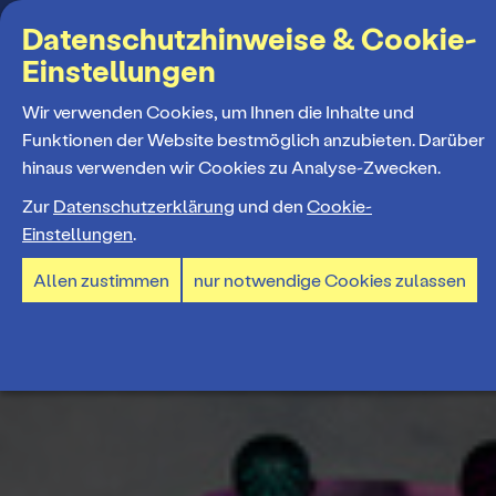
Suchbegriff
Datenschutzhinweise & Cookie-
Einstellungen
MENÜ
Wir verwenden Cookies, um Ihnen die Inhalte und
Funktionen der Website bestmöglich anzubieten. Darüber
hinaus verwenden wir Cookies zu Analyse-Zwecken.
Programm
Zur
Datenschutzerklärung
und den
Cookie-
Einstellungen
.
Spielplan
Tickets und Abos
Allen zustimmen
nur notwendige Cookies zulassen
Spielzeiteröffnung
Ticketkauf
Staatstheater
Premieren 26/27
Ticketpreise & Saalplan
Repertoire
Ensemble
Mitmachen
Ermäßigungen
Konzerte 26/27
Mitarbeiter*innen
TheaterCard