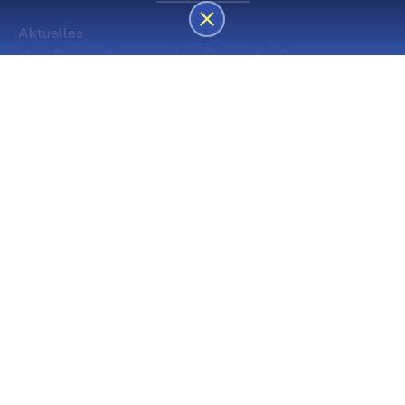
Aktuelles
des Besucherservice über die Sommerpause
Die nächsten Premieren
Spielstätte Stadt
Premiere
Spielstätte Stadt
03. September 2026