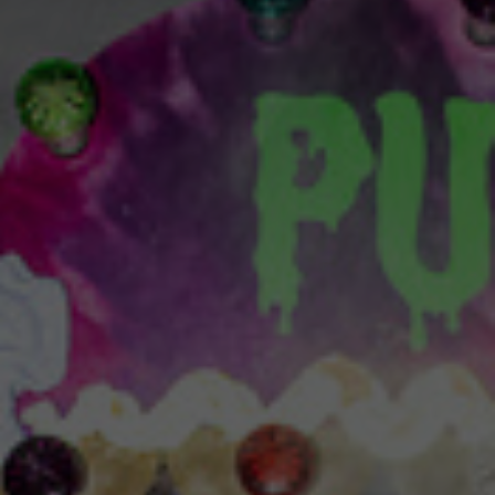
Für junges Publikum
Spielstätte Stadt
Spielstätten
BTU-STUDI-TICKET
und Familien
Staatstheater und Freunde
Jobs und Praktika
Webshop
Offenes Staatstheater
Ausschreibungen
Für Schulen und
Abos 26/27
Staatstheater unterwegs
Kontakt und Anfahrt
Kita
Brandenburgische Kulturstiftung
ALTERSEMPFEHLUNGEN FÜR SCHULEN
Presse
Kooperationen & Förderungen
UND KITAS
Theaterverein Cottbus
Inszenierungen
Mediathek
News
Konzert
Videos
Newsletter
Spezial & Besonderes Format
Podcast
Jahrespressekonferenz