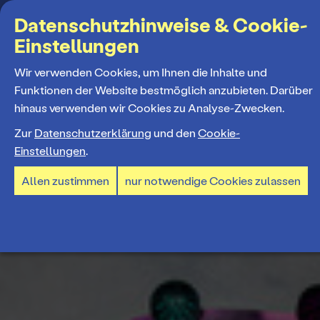
Suchbegriff
Datenschutzhinweise & Cookie-
Einstellungen
MENÜ
Wir verwenden Cookies, um Ihnen die Inhalte und
Funktionen der Website bestmöglich anzubieten. Darüber
hinaus verwenden wir Cookies zu Analyse-Zwecken.
Programm
Zur
Datenschutzerklärung
und den
Cookie-
Einstellungen
.
Spielplan
Tickets und Abos
Allen zustimmen
nur notwendige Cookies zulassen
Spielzeiteröffnung
Ticketkauf
Staatstheater
Premieren 26/27
Ticketpreise & Saalplan
Repertoire
Ensemble
Mitmachen
Ermäßigungen
Konzerte 26/27
Mitarbeiter*innen
TheaterCard