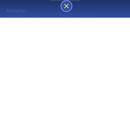
Aktuelles
des Besucherservice über die Sommerpause
Die nächsten Premieren
Spielstätte Stadt
Premiere
Spielstätte Stadt
03. September 2026