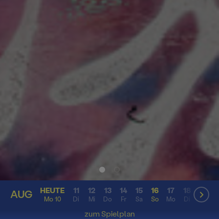
HEUTE
11
12
13
14
15
16
17
18
19
2
AUG
AUG
Mo 10
Di
Mi
Do
Fr
Sa
So
Mo
Di
Mi
D
zum Spielplan