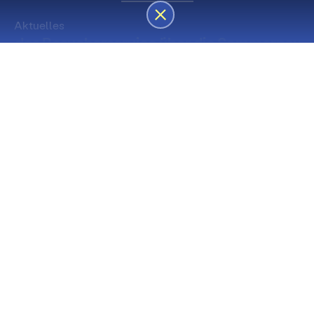
Aktuelles
des Besucherservice über die Sommerpause
Die nächsten Premieren
Spielstätte Stadt
Premiere
Spielstätte Stadt
03. September 2026