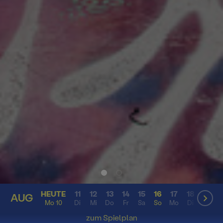
HEUTE
11
12
13
14
15
16
17
18
19
2
AUG
AUG
Mo 10
Di
Mi
Do
Fr
Sa
So
Mo
Di
Mi
D
zum Spielplan