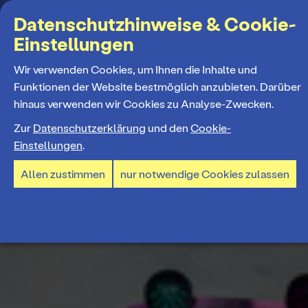
Suchbegriff
Datenschutzhinweise & Cookie-
Einstellungen
MENÜ
Wir verwenden Cookies, um Ihnen die Inhalte und
Funktionen der Website bestmöglich anzubieten. Darüber
hinaus verwenden wir Cookies zu Analyse-Zwecken.
Programm
Zur
Datenschutzerklärung
und den
Cookie-
Einstellungen
.
Spielplan
Tickets und Abos
Allen zustimmen
nur notwendige Cookies zulassen
Spielzeiteröffnung
Ticketkauf
Staatstheater
Premieren 26/27
Ticketpreise & Saalplan
Repertoire
Ensemble
Mitmachen
Ermäßigungen
Konzerte 26/27
Mitarbeiter*innen
TheaterCard